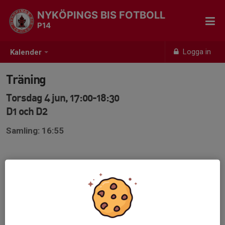
NYKÖPINGS BIS FOTBOLL
P14
Logga in
Kalender
Träning
Torsdag 4 jun, 17:00-18:30
D1 och D2
Samling: 16:55