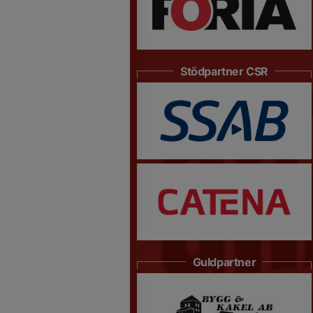
Stödpartner CSR
Guldpartner