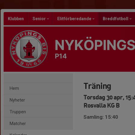
Klubben
Senior
Elitförberedande
Breddfotboll
NYKÖPINGS
P14
Träning
Hem
Torsdag 30 apr, 15:
Nyheter
Rosvalla KG B
Truppen
Samling: 15:40
Matcher