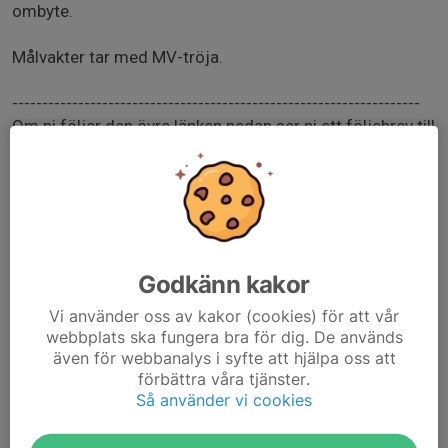
ombyte.
Målvakter tar med MV-tröja.
--------------------------------------------------------------------
Om ni följer den övre länken nedan ser ni ett följebrev till
er vårdnadshavare som är bra att läsa igenom innan
fotograferingen.
Nedersta länken går till den beställningsblankett ni
(vårdnadshavare) behöver fylla i, skriva ut, signera och
lämna till ledare vid fotograferingen.
Godkänn kakor
Vi använder oss av kakor (cookies) för att vår
https://www.nykopingsbis.se/dokument/93c5c5e2-
webbplats ska fungera bra för dig. De används
d652-494a-8d3e-
även för webbanalys i syfte att hjälpa oss att
förbättra våra tjänster.
e3bf067d69b7/Fc3b6ljebrev20till20vc3a5rdnadshavar
Så använder vi cookies
e20och20myndiga20spelare20-20Post-2.pdf?1