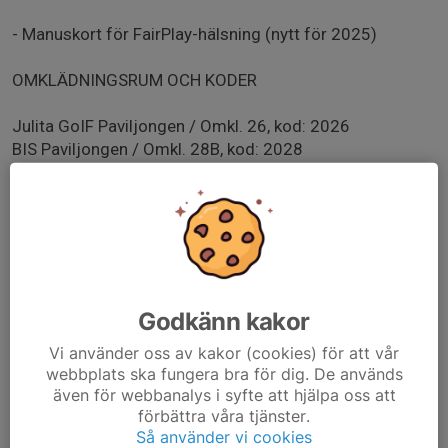
- Manuskort för FairPlay-hälsning (nytt för 2025)
OMKLÄDNINGSRUM OCH KODER
Julita GoIF Paviljongen / Omkl. 26, kod: 2026
BIS Paviljongen / Omkl. 28B, kod: 2028
----------------------------------------------------------------------
--
Info om manuskort från kansliet:
Samtliga spelare och ledare samlas på mittplan
tillsammans med domare och matchvärd. Matchvärd
eller ledare läser manuskortet (finns bifogat i kallelsen).
Godkänn kakor
Efter att matchvärd eller ledare har läst manuskortet
Vi använder oss av kakor (cookies) för att vår
hälsar samtliga i hand på varandra.
webbplats ska fungera bra för dig. De används
även för webbanalys i syfte att hjälpa oss att
I de serier där lag från andra distriktsförbund deltar är
förbättra våra tjänster.
det viktigt att meddela motståndarna om att vid
Så använder vi cookies