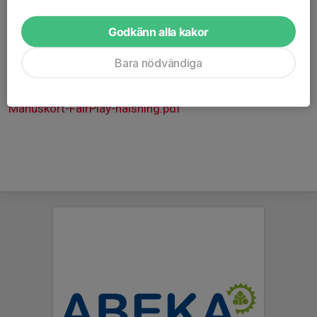
matcher som spelas i Södermanland så genomför vi
Fair Play-hälsning.
Godkänn alla kakor
----------------------------------------------------------------------
--
Bara nödvändiga
www.nykopingsbis.se/dokument/1aee23bd-48de-44fd-
b997-3e9556977a61/Matchvärd-info.jpg
Manuskort-FairPlay-hälsning.pdf