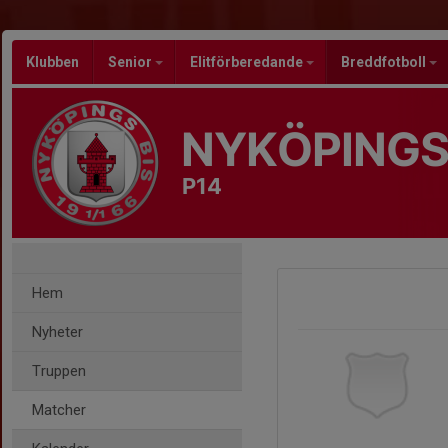
Klubben
Senior
Elitförberedande
Breddfotboll
NYKÖPINGS
P14
Hem
Nyheter
Truppen
Matcher