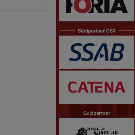
Stödpartner CSR
Guldpartner