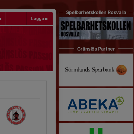
Spelbarhetskollen Rosvalla
m
Logga in
Gränslös Partner