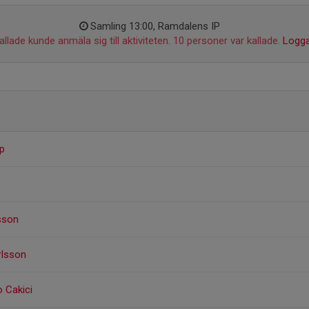
Samling 13:00, Ramdalens IP
llade kunde anmäla sig till aktiviteten. 10 personer var kallade.
Logga
p
sson
arlsson
o Cakici