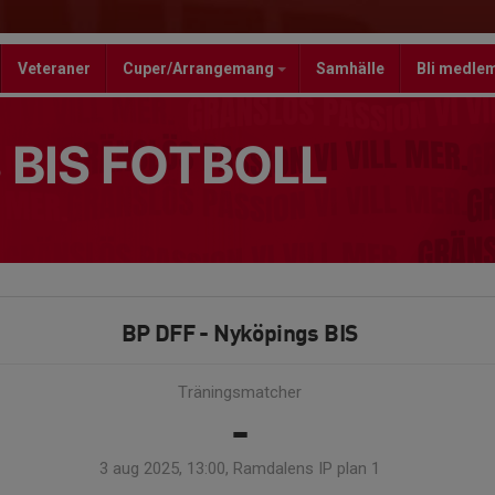
Veteraner
Cuper/Arrangemang
Samhälle
Bli medle
 BIS FOTBOLL
BP DFF - Nyköpings BIS
Träningsmatcher
-
3 aug 2025, 13:00, Ramdalens IP plan 1