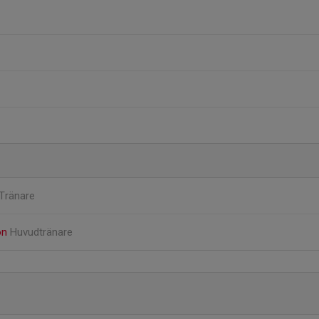
Tränare
on
Huvudtränare