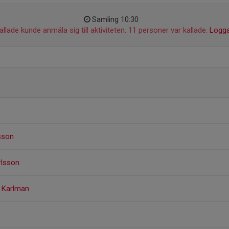
Samling 10:30
llade kunde anmäla sig till aktiviteten. 11 personer var kallade.
Logga
sson
arlsson
g Karlman