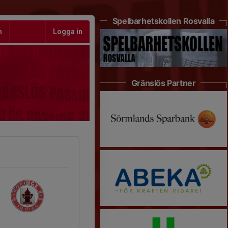
Spelbarhetskollen Rosvalla
m
Logga in
Gränslös Partner