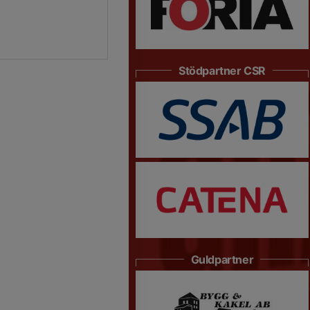
Stödpartner CSR
Guldpartner