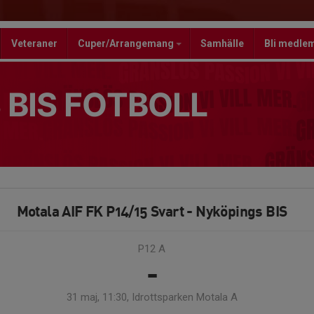
Veteraner
Cuper/Arrangemang
Samhälle
Bli medle
 BIS FOTBOLL
Motala AIF FK P14/15 Svart - Nyköpings BIS
P12 A
-
31 maj, 11:30, Idrottsparken Motala A