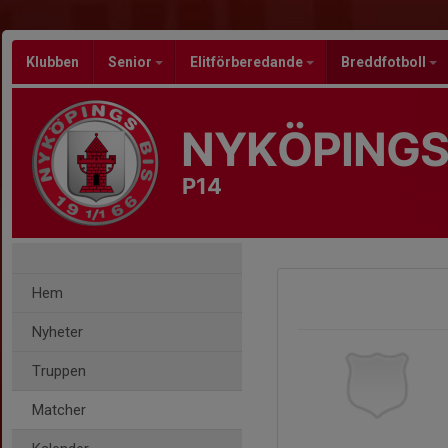
Klubben
Senior
Elitförberedande
Breddfotboll
NYKÖPINGS
P14
Hem
Nyheter
Truppen
Matcher