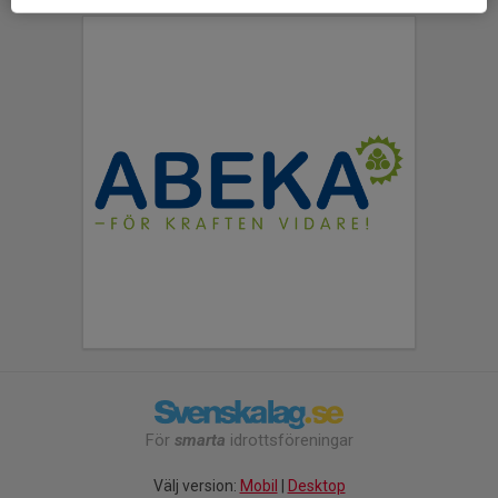
För
smarta
idrottsföreningar
Välj version:
Mobil
|
Desktop