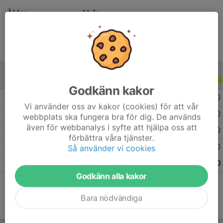
Ålder
11 år
ALLA SERIER
ALLA ÅR
Godkänn kakor
2026
17
0
0
0
Vi använder oss av kakor (cookies) för att vår
2025
23
0
0
0
webbplats ska fungera bra för dig. De används
även för webbanalys i syfte att hjälpa oss att
2023
12
0
0
0
förbättra våra tjänster.
2022
7
0
0
0
Så använder vi cookies
Totalt
59
0
0
0
Godkänn alla kakor
Bara nödvändiga