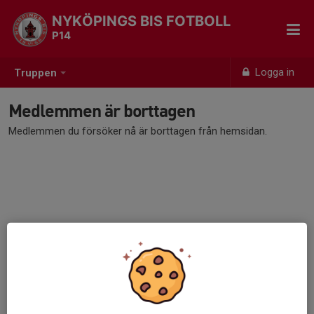
NYKÖPINGS BIS FOTBOLL
P14
Logga in
Truppen
Medlemmen är borttagen
Medlemmen du försöker nå är borttagen från hemsidan.