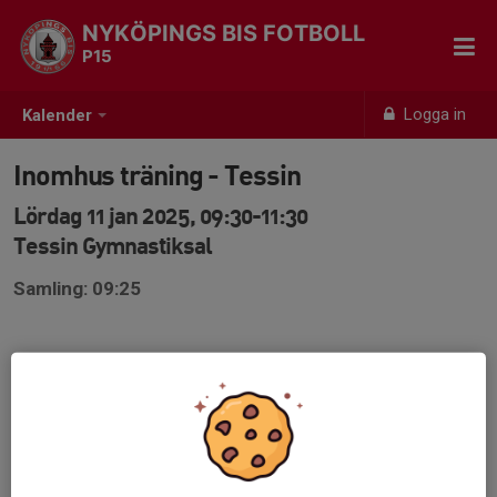
NYKÖPINGS BIS FOTBOLL
P15
Logga in
Kalender
Inomhus träning - Tessin
Lördag 11 jan 2025, 09:30-11:30
Tessin Gymnastiksal
Samling: 09:25