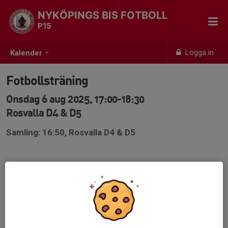
NYKÖPINGS BIS FOTBOLL
P15
Logga in
Kalender
Fotbollsträning
Onsdag 6 aug 2025, 17:00-18:30
Rosvalla D4 & D5
Samling: 16:50, Rosvalla D4 & D5