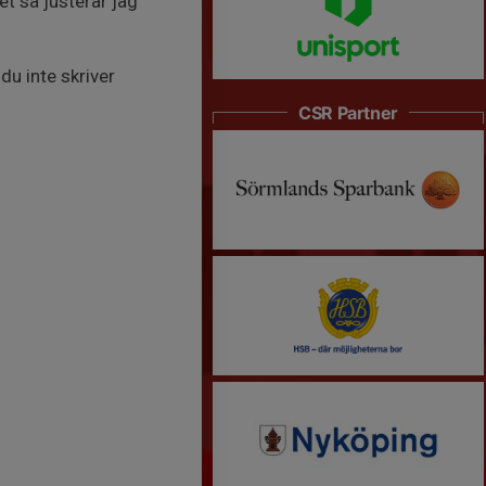
et så justerar jag
du inte skriver
CSR Partner