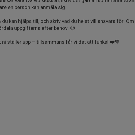
nskar vara två vid kiosken, skriv det gärna i kommentarsfält
igare en person kan anmäla sig.
kan hjälpa till, och skriv vad du helst vill ansvara för. Om 
ördela uppgifterna efter behov. 😉
 ni ställer upp – tillsammans får vi det att funka! ❤️💙