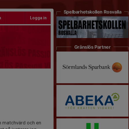
Spelbarhetskollen Rosvalla
m
Logga in
Gränslös Partner
en matchvärd och en