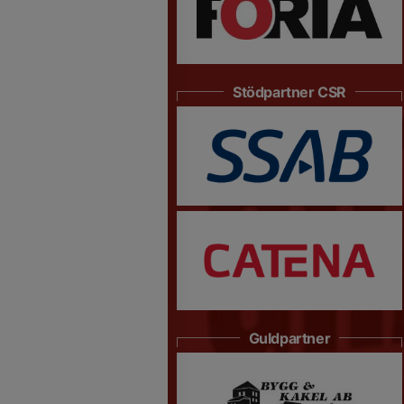
Stödpartner CSR
Guldpartner