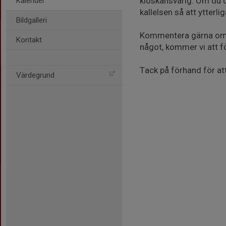
kioskansvarig. Om du ö
Kalender
kallelsen så att ytterl
Bildgalleri
Kommentera gärna om du 
Kontakt
något, kommer vi att f
Tack på förhand för att
Värdegrund