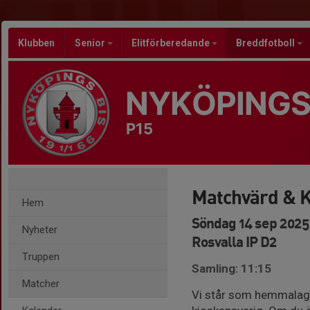
Klubben
Senior
Elitförberedande
Breddfotboll
NYKÖPINGS
P15
Matchvärd & K
Hem
Söndag 14 sep 2025,
Nyheter
Rosvalla IP D2
Truppen
Samling: 11:15
Matcher
Vi står som hemmalag i