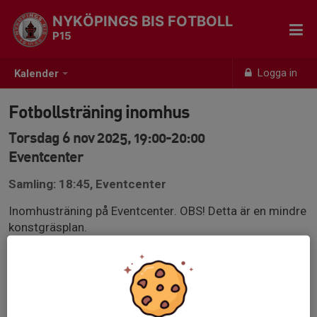
NYKÖPINGS BIS FOTBOLL
P15
Logga in
Kalender
Fotbollsträning inomhus
Torsdag 6 nov 2025, 19:00-20:00
Eventcenter
Samling: 18:45, Eventcenter
Inomhusträning på Eventcenter. OBS! Detta är en mindre
konstgräsplan.
Medtag fotbollsskor, shorts, T-shirt, benskydd samt
vattenflaska.
Platserna är begränsade till 12 stycken denna vecka, vi