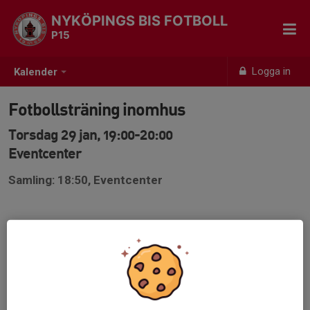
NYKÖPINGS BIS FOTBOLL
P15
Logga in
Kalender
Fotbollsträning inomhus
Torsdag 29 jan, 19:00-20:00
Eventcenter
Samling: 18:50, Eventcenter