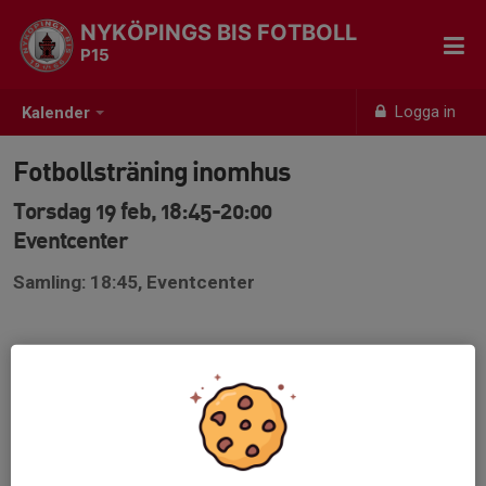
NYKÖPINGS BIS FOTBOLL
P15
Logga in
Kalender
Fotbollsträning inomhus
Torsdag 19 feb, 18:45-20:00
Eventcenter
Samling: 18:45, Eventcenter