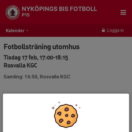
NYKÖPINGS BIS FOTBOLL
P15
Logga in
Kalender
Fotbollsträning utomhus
Tisdag 17 feb, 17:00-18:15
Rosvalla KGC
Samling: 16:50, Rosvalla KGC