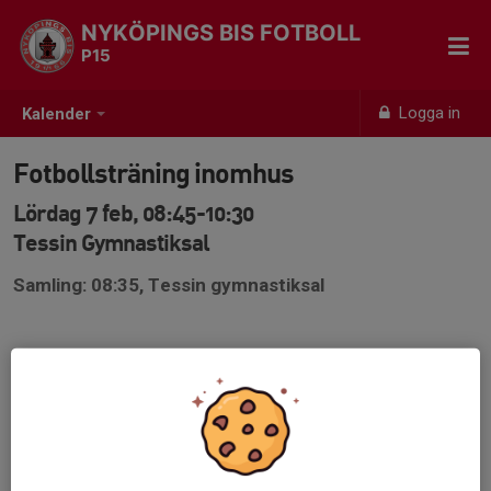
NYKÖPINGS BIS FOTBOLL
P15
Logga in
Kalender
Fotbollsträning inomhus
Lördag 7 feb, 08:45-10:30
Tessin Gymnastiksal
Samling: 08:35, Tessin gymnastiksal