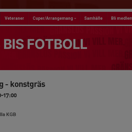
Veteraner
Cuper/Arrangemang
Samhälle
Bli medle
 BIS FOTBOLL
g - konstgräs
0-17:00
lla KGB