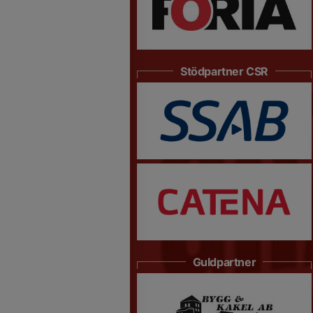
Stödpartner CSR
Guldpartner