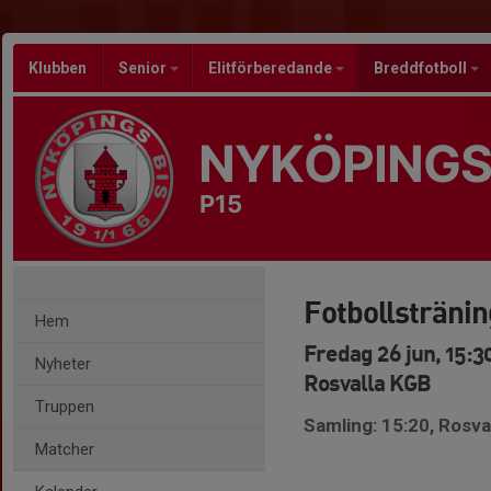
Klubben
Senior
Elitförberedande
Breddfotboll
NYKÖPINGS
P15
Fotbollstränin
Hem
Fredag 26 jun, 15:3
Nyheter
Rosvalla KGB
Truppen
Samling: 15:20, Rosva
Matcher