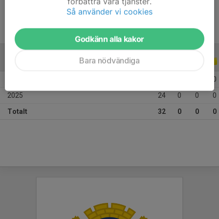
förbättra våra tjänster.
Så använder vi cookies
Godkänn alla kakor
Bara nödvändiga
ALLA SERIER
ALLA ÅR
2026
8
0
0
0
2025
24
0
0
0
Totalt
32
0
0
0