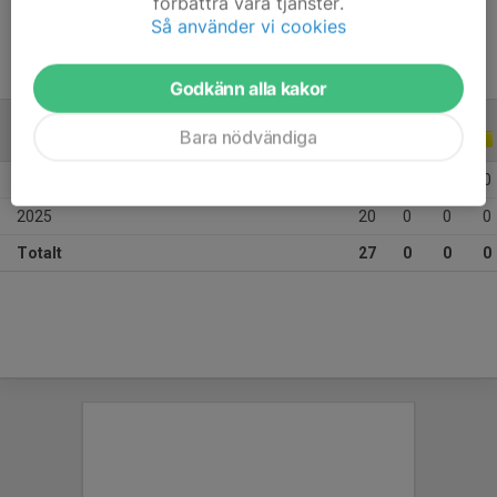
förbättra våra tjänster.
Så använder vi cookies
Godkänn alla kakor
Bara nödvändiga
ALLA SERIER
ALLA ÅR
2026
7
0
0
0
2025
20
0
0
0
Totalt
27
0
0
0