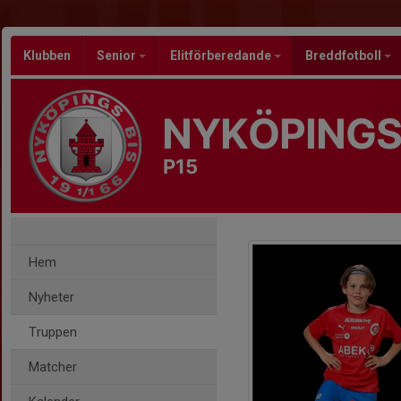
Klubben
Senior
Elitförberedande
Breddfotboll
NYKÖPINGS
P15
Hem
Nyheter
Truppen
Matcher