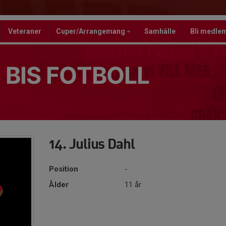
Veteraner
Cuper/Arrangemang
Samhälle
Bli medle
 BIS FOTBOLL
14. Julius Dahl
Position
-
Ålder
11 år