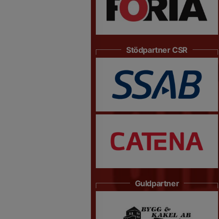
Stödpartner CSR
Guldpartner