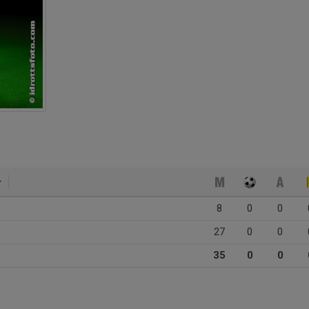
8
0
0
27
0
0
35
0
0