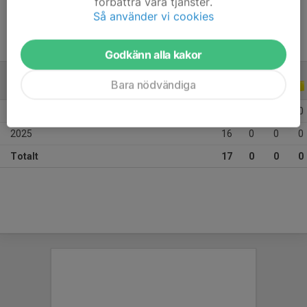
förbättra våra tjänster.
Så använder vi cookies
Godkänn alla kakor
Bara nödvändiga
ALLA SERIER
ALLA ÅR
2026
1
0
0
0
2025
16
0
0
0
Totalt
17
0
0
0