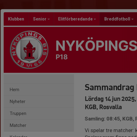
Klubben
Senior
Elitförberedande
Breddfotboll
NYKÖPINGS
P18
Sammandrag N
Hem
Lördag 14 jun 2025,
Nyheter
KGB, Rosvalla
Truppen
Samling: 08:45, KGB, 
Matcher
Vi spelar tre matcher: 