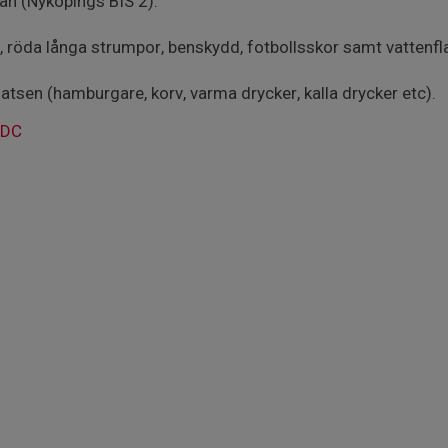
an (Nyköpings BIS 2).
s, röda långa strumpor, benskydd, fotbollsskor samt vattenfl
latsen (hamburgare, korv, varma drycker, kalla drycker etc).
SDC