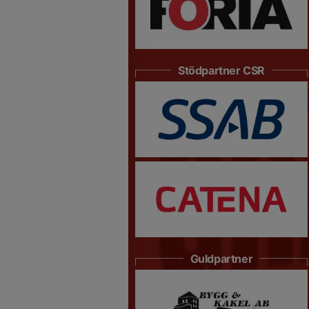
Stödpartner CSR
Guldpartner