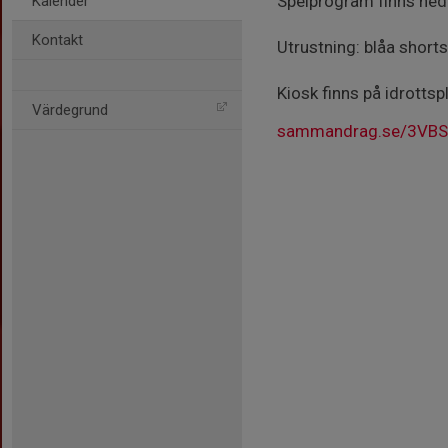
Spelprogram finns ned
Kalender
Kontakt
Utrustning: blåa short
Kiosk finns på idrottsp
Värdegrund
sammandrag.se/3VB