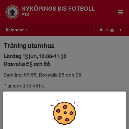
NYKÖPINGS BIS FOTBOLL
P18
Logga in
Kalender
Träning utomhus
Lördag 13 jun, 10:00-11:30
Rosvalla E5 och E6
Samling: 09:55, Rosvalla E5 och E6
Planen vid fd Vittra.
Kläder efter väder
Planskiss 2026 fältet kopiera.pdf