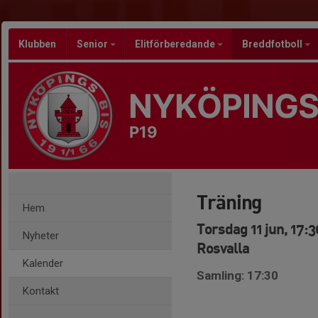
Klubben
Senior
Elitförberedande
Breddfotboll
NYKÖPINGS
P19
Träning
Hem
Torsdag 11 jun, 17:3
Nyheter
Rosvalla
Kalender
Samling: 17:30
Kontakt