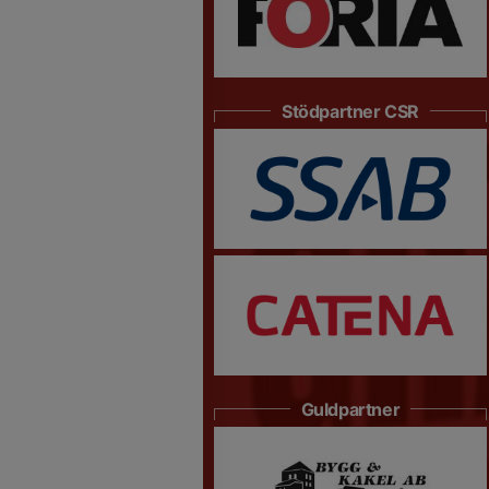
Stödpartner CSR
Guldpartner