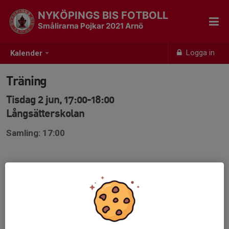
NYKÖPINGS BIS FOTBOLL
Smålirarna Pojkar 2021 Arnö
Logga in
Kalender
Träning
Tisdag 2 jun, 17:00-18:00
Långsätterskolan
Samling: 17:00