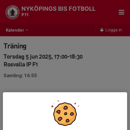
NYKÖPINGS BIS FOTBOLL
P11
Logga in
Kalender
Träning
Torsdag 5 jun 2025, 17:00-18:30
Rosvalla IP F1
Samling: 16:55