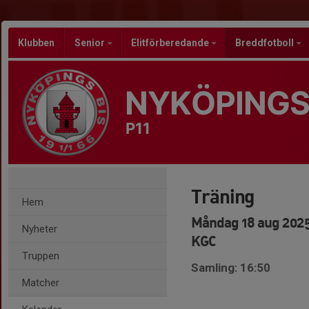
Klubben
Senior
Elitförberedande
Breddfotboll
NYKÖPINGS
P11
Träning
Hem
Måndag 18 aug 2025
Nyheter
KGC
Truppen
Samling: 16:50
Matcher