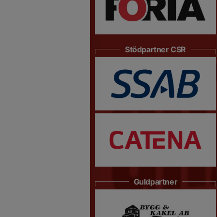
Stödpartner CSR
Guldpartner