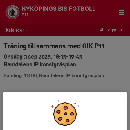
NYKÖPINGS BIS FOTBOLL
P11
Logga in
Kalender
Träning tillsammans med OIK P11
Onsdag 3 sep 2025, 18:15-19:45
Ramdalens IP konstgräsplan
Samling: 18:00, Ramdalens IP konstgräsplan