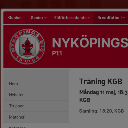
Klubben
Senior
Elitförberedande
Breddfotboll
NYKÖPINGS
P11
Träning KGB
Hem
Måndag 11 maj, 18:3
Nyheter
KGB
Truppen
Samling: 18:20, KGB
Matcher