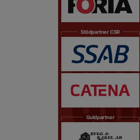
Stödpartner CSR
Guldpartner