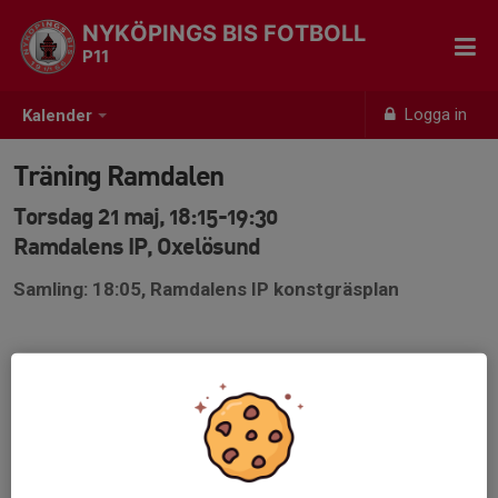
NYKÖPINGS BIS FOTBOLL
P11
Logga in
Kalender
Träning Ramdalen
Torsdag 21 maj, 18:15-19:30
Ramdalens IP, Oxelösund
Samling: 18:05, Ramdalens IP konstgräsplan