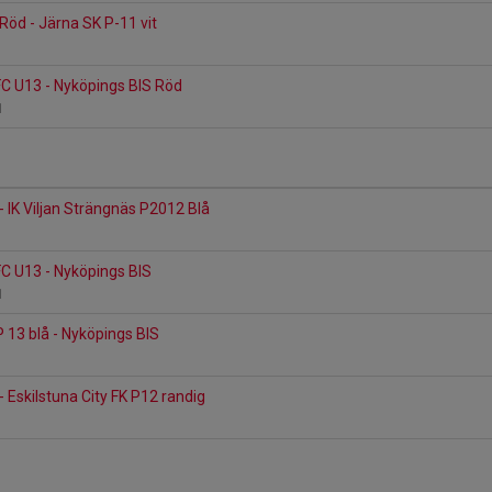
Röd - Järna SK P-11 vit
FC U13 - Nyköpings BIS Röd
B1
- IK Viljan Strängnäs P2012 Blå
FC U13 - Nyköpings BIS
B1
P 13 blå - Nyköpings BIS
- Eskilstuna City FK P12 randig