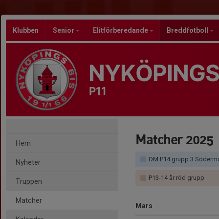
Klubben
Senior
Elitförberedande
Breddfotboll
NYKÖPINGS
P11
Matcher 2025
Hem
DM P14 grupp 3 Söderm
Nyheter
P13-14 år röd grupp
Truppen
Matcher
Mars