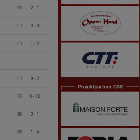
2
-
1
4
-
0
1
-
2
9
-
2
Projektpartner CSR
0
-
10
3
-
1
1
-
4