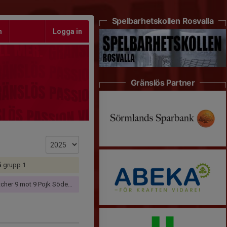
Spelbarhetskollen Rosvalla
m
Logga in
Gränslös Partner
å grupp 1
r 9 mot 9 Pojk Södermanland