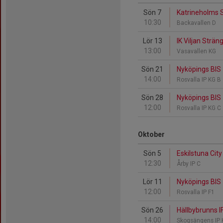
Sön 7
Katrineholms S
10:30
Backavallen D
Lör 13
IK Viljan Strä
13:00
Vasavallen KG
Sön 21
Nyköpings BIS 
14:00
Rosvalla IP KG B
Sön 28
Nyköpings BIS -
12:00
Rosvalla IP KG C
Oktober
Sön 5
Eskilstuna Cit
12:30
Årby IP C
Lör 11
Nyköpings BIS 
12:00
Rosvalla IP F1
Sön 26
Hällbybrunns I
14:00
Skogsängens IP