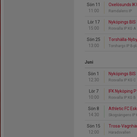
Sön 11
Oxelösunds IK 
11:00
Ramdalens IP
Lör 17
Nyköpings BIS R
15:00
Rosvalla IP KG A
Sön 25
Torshälla-Nyby
13:00
Torshargs IP B-p
Juni
Sön 1
Nyköpings BIS 
12:30
Rosvalla IP KG C
Lör 7
IFK Nyköping P
10:00
Rosvalla IP KG B
Sön 8
Athletic FC Es
14:30
Skogsängens IP
Sön 15
Trosa-Vagnhär
12:00
Häradsvallen