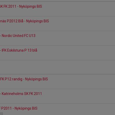
K FK 2011 - Nyköpings BIS
ngnäs P2012 Blå - Nyköpings BIS
- Nordic United FC U13
 IFK Eskilstuna P 13 blå
y FK P12 randig - Nyköpings BIS
- Katrineholms SK FK 2011
F P2011 - Nyköpings BIS
 KG