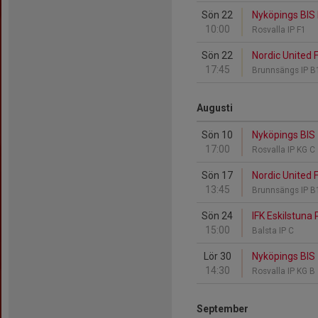
Sön 22
Nyköpings BIS 
10:00
Rosvalla IP F1
Sön 22
Nordic United 
17:45
Brunnsängs IP 
Augusti
Sön 10
Nyköpings BIS 
17:00
Rosvalla IP KG C
Sön 17
Nordic United 
13:45
Brunnsängs IP 
Sön 24
IFK Eskilstuna 
15:00
Balsta IP C
Lör 30
Nyköpings BIS 
14:30
Rosvalla IP KG B
September