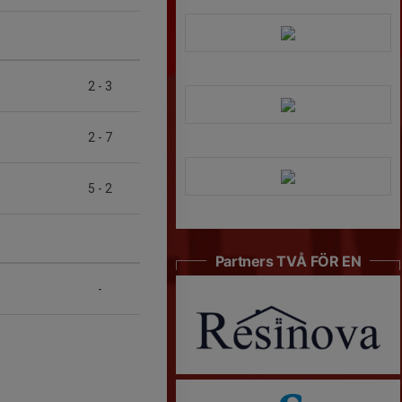
2
-
3
2
-
7
5
-
2
Partners TVÅ FÖR EN
-