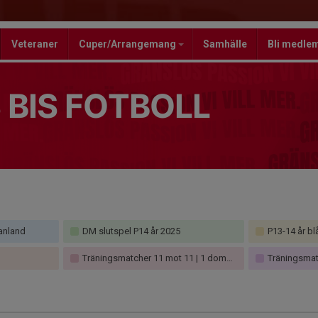
Veteraner
Cuper/Arrangemang
Samhälle
Bli medle
 BIS FOTBOLL
anland
DM slutspel P14 år 2025
P13-14 år bl
Träningsmatcher 11 mot 11 | 1 domare Pojk Södermanland
Träningsmatche