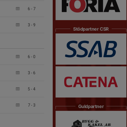
6
-
7
3
-
9
Stödpartner CSR
6
-
0
3
-
6
5
-
4
7
-
3
Guldpartner