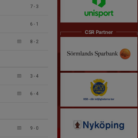
7
-
3
6
-
1
CSR Partner
8
-
2
3
-
4
6
-
4
9
-
0