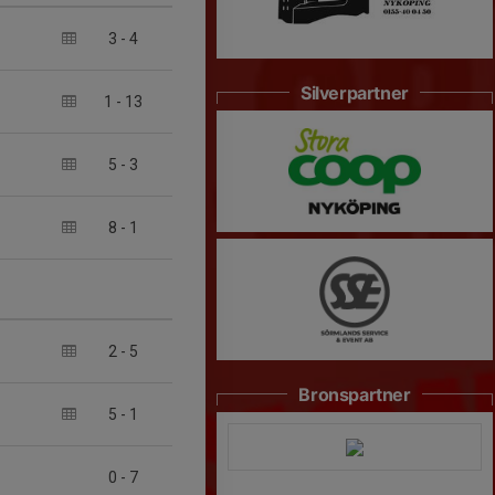
3
-
4
Silverpartner
1
-
13
5
-
3
8
-
1
2
-
5
Bronspartner
5
-
1
0
-
7