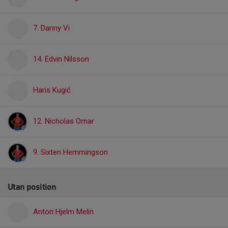
7. Danny Vi
14. Edvin Nilsson
Haris Kugić
12. Nicholas Omar
9. Sixten Hemmingson
Utan position
Anton Hjelm Melin