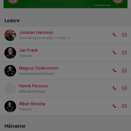
Ledare
Jonatan Hansson
Utvecklingsansvarig 11 mot 11
Jan Frank
Tränare
Magnus Söderström
Assisterande tränare
Henrik Persson
Målvaktstränare
Alban Berisha
Tränare
Målvakter