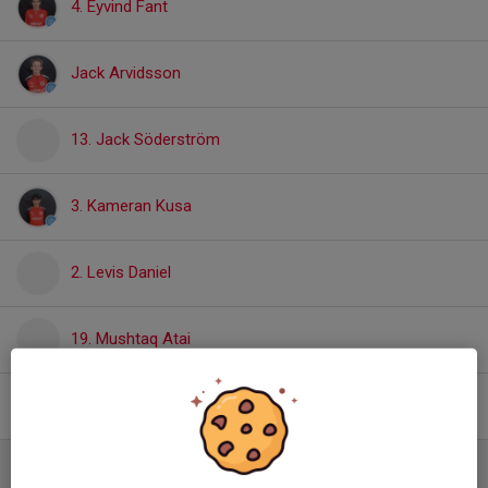
4. Eyvind Fant
Jack Arvidsson
13. Jack Söderström
3. Kameran Kusa
2. Levis Daniel
19. Mushtaq Atai
Reber Aref
Mittfältare