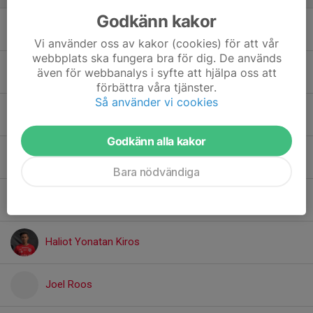
Godkänn kakor
Abdurhaman Mahamud
Vi använder oss av kakor (cookies) för att vår
webbplats ska fungera bra för dig. De används
15. Darvin Hedeney
även för webbanalys i syfte att hjälpa oss att
förbättra våra tjänster.
Så använder vi cookies
8. Elias Wennberg
Godkänn alla kakor
10. Elion Berisha
Bara nödvändiga
Even Kubrom Ghebremichael
Haliot Yonatan Kiros
Joel Roos