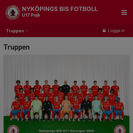
NYKÖPINGS BIS FOTBOLL
U17 Pojk
Logga in
Truppen
Truppen