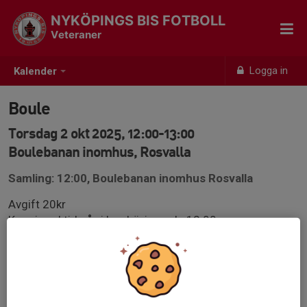
NYKÖPINGS BIS FOTBOLL
Veteraner
Logga in
Kalender
Boule
Torsdag 2 okt 2025, 12:00-13:00
Boulebanan inomhus, Rosvalla
Samling: 12:00, Boulebanan inomhus Rosvalla
Avgift 20kr
Kom i god tid så vi kan börja spela 12:00