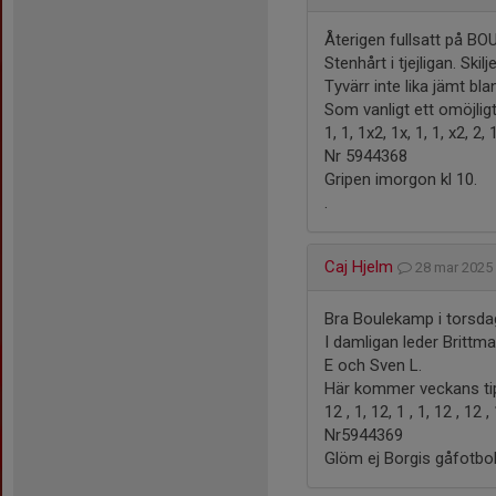
Återigen fullsatt på BO
Stenhårt i tjejligan. Ski
Tyvärr inte lika jämt bl
Som vanligt ett omöjligt
1, 1, 1x2, 1x, 1, 1, x2, 
Nr 5944368
Gripen imorgon kl 10.
.
Caj Hjelm
28 mar 202
Bra Boulekamp i torsda
I damligan leder Brittm
E och Sven L.
Här kommer veckans ti
12 , 1, 12, 1 , 1, 12 , 12
Nr5944369
Glöm ej Borgis gåfotbo