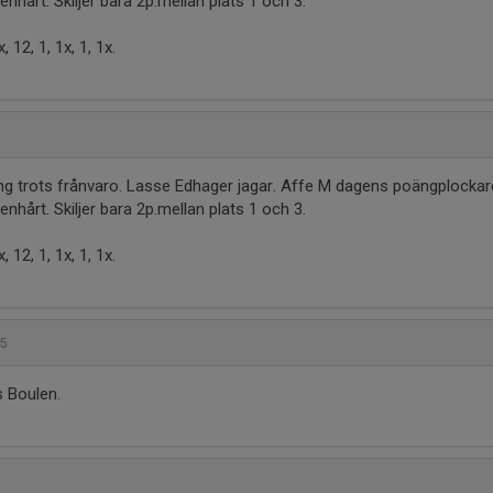
enhårt. Skiljer bara 2p.mellan plats 1 och 3.
x, 12, 1, 1x, 1, 1x.
ing trots frånvaro. Lasse Edhager jagar. Affe M dagens poängplockare 
enhårt. Skiljer bara 2p.mellan plats 1 och 3.
x, 12, 1, 1x, 1, 1x.
25
 Boulen.