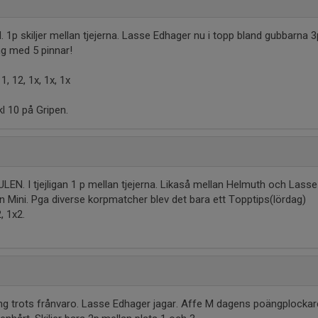
. 1p skiljer mellan tjejerna. Lasse Edhager nu i topp bland gubbarna 
g med 5 pinnar!
 1, 12, 1x, 1x, 1x
l 10 på Gripen.
ULEN. I tjejligan 1 p mellan tjejerna. Likaså mellan Helmuth och Lasse
n Mini. Pga diverse korpmatcher blev det bara ett Topptips(lördag)
2, 1x2.
ing trots frånvaro. Lasse Edhager jagar. Affe M dagens poängplockare 