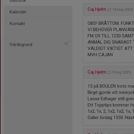
Gästbok
Caj Hjelm
14 maj 202
Kalender
OBS! BRÅTTOM. FUNKT
Kontakt
VI BEHÖVER PLANVÄRD
FM O9 TILL 1230 SAMT 
ANMÄL DIG SNARAST T
Värdegrund
VÄLDIGT VIKTIGT ATT
MVH CAJAN
Caj Hjelm
9 maj 2025
15 på BOULEN trots man
Birgit gjorde ett miniry
Lasse Edhager still goi
Ett Topptips kommer hä
1x2, 1x, 2, 1x2, 1x2, 1x, 
Gäller lördag 1559. Nä