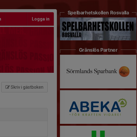
Spelbarhetskollen Rosvalla
m
Logga in
Gränslös Partner
Skriv i gästboken