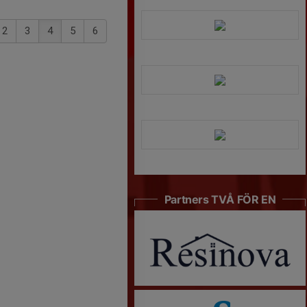
2
3
4
5
6
Partners TVÅ FÖR EN