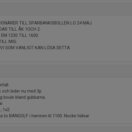
5
IONÄRER TILL SPARBANKSBOLLEN LO 24 MAJ.
AR TILL ÅK 1OCH 2.
EM 1230 TILL 1600.
ILL MIG.
 VI SOM VANLIGT KAN LÖSA DETTA.
fall.
ck och leder nu med 3p
ng boule bland gubbarna.
r.
1, 1x2.
sta to BANGOLF i hamnen kl 1100. Nocke hälsar