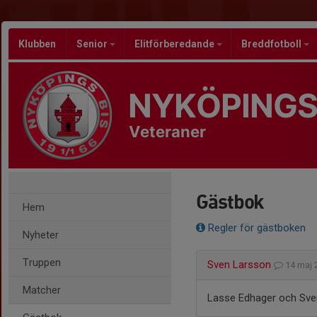
Klubben
Senior
Elitförberedande
Breddfotboll
NYKÖPINGS
Veteraner
Gästbok
Hem
Regler för gästboken
Nyheter
Truppen
Sven Larsson
14 maj
Matcher
Lasse Edhager och Sven