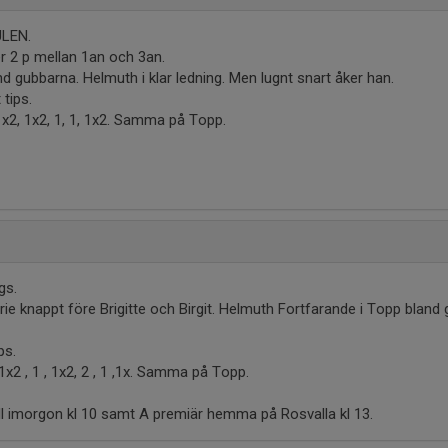
ULEN.
ljer 2 p mellan 1an och 3an.
and gubbarna. Helmuth i klar ledning. Men lugnt snart åker han.
 tips.
2, 1x2, 1x2, 1, 1, 1x2. Samma på Topp.
5
gs.
arie knappt före Brigitte och Birgit. Helmuth Fortfarande i Topp blan
ps.
 , 1x2 , 1 , 1x2, 2 , 1 ,1x. Samma på Topp.
ll imorgon kl 10 samt A premiär hemma på Rosvalla kl 13.