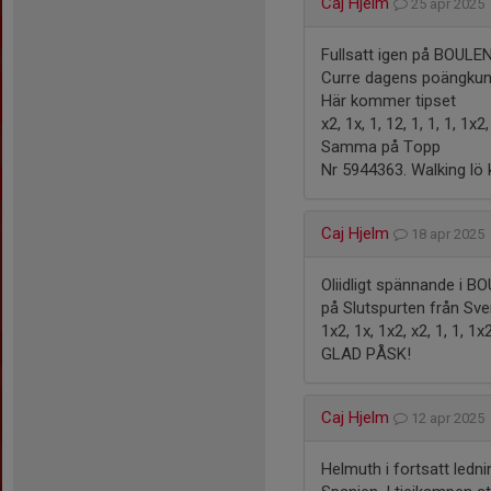
Caj Hjelm
25 apr 2025
Fullsatt igen på BOULEN
Curre dagens poängkun
Här kommer tipset
x2, 1x, 1, 12, 1, 1, 1, 1x2,
Samma på Topp
Nr 5944363. Walking lö k
Caj Hjelm
18 apr 2025
Oliidligt spännande i BO
på Slutspurten från Sve
1x2, 1x, 1x2, x2, 1, 1, 1x
GLAD PÅSK!
Caj Hjelm
12 apr 2025
Helmuth i fortsatt ledn