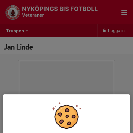
NYKÖPINGS BIS FOTBOLL
Veteraner
Logga in
Truppen
Jan Linde
Ålder
77 år