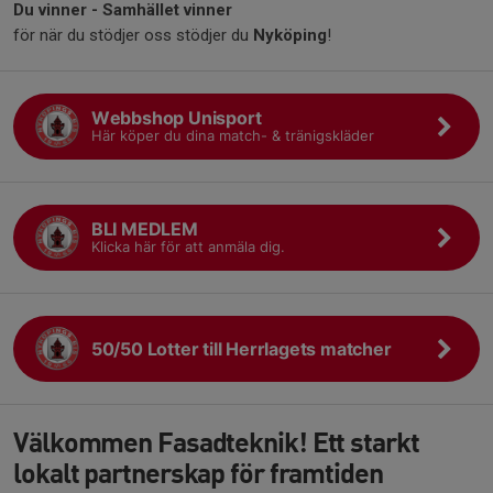
Du vinner - Samhället vinner
för när du stödjer oss stödjer du
Nyköping
!
Webbshop Unisport
Här köper du dina match- & tränigskläder
BLI MEDLEM
Klicka här för att anmäla dig.
50/50 Lotter till Herrlagets matcher
Välkommen Fasadteknik! Ett starkt
lokalt partnerskap för framtiden