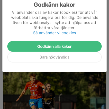
Nyköpings BIS förlorade den tuffa bortamatchen i Örebro
Godkänn kakor
mot BK Forward med 1-0 efter en mållös första halvlek. Ett
Vi använder oss av kakor (cookies) för att vår
resultat som trots allt får anses rättvist.
webbplats ska fungera bra för dig. De används
även för webbanalys i syfte att hjälpa oss att
Det rödskrudade bortalaget kom inte riktigt upp i nivå...
förbättra våra tjänster.
Läs mer
Så använder vi cookies
Inför:
BK Forward - Nyköpings BIS
|
Herrlag
Godkänn alla kakor
Inför BK Forward - Nyköpings BIS
Bara nödvändiga
31 jul, 16:00
0 kommentarer