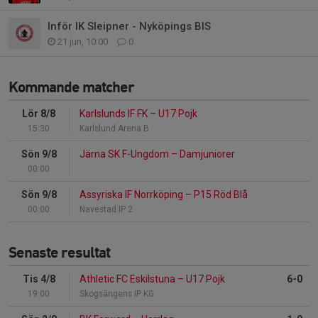
Inför IK Sleipner - Nyköpings BIS
21 jun, 10:00
0
Kommande matcher
Lör 8/8
Karlslunds IF FK
–
U17 Pojk
15:30
Karlslund Arena B
Sön 9/8
Järna SK F-Ungdom
–
Damjuniorer
00:00
Sön 9/8
Assyriska IF Norrköping
–
P15 Röd Blå
00:00
Navestad IP 2
Senaste resultat
Tis 4/8
Athletic FC Eskilstuna
–
U17 Pojk
6-0
19:00
Skogsängens IP KG