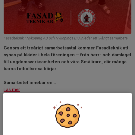
Fasadteknik i Nyköping AB och Nyköpings BIS inleder ett 3-årigt samarbete
Genom ett treårigt samarbetsavtal kommer Fasadteknik att
synas på kläder i hela föreningen – från herr- och damlaget
till ungdomsverksamheten och våra Smålirare, där många
barns fotbollsresa börjar.
Samarbetet innebär en...
Läs mer
Referat:
BK Forward - Nyköpings BIS
|
Herrlag
Uddamålsförlust på Trängens IP
2 aug, 19:30
0 kommentarer