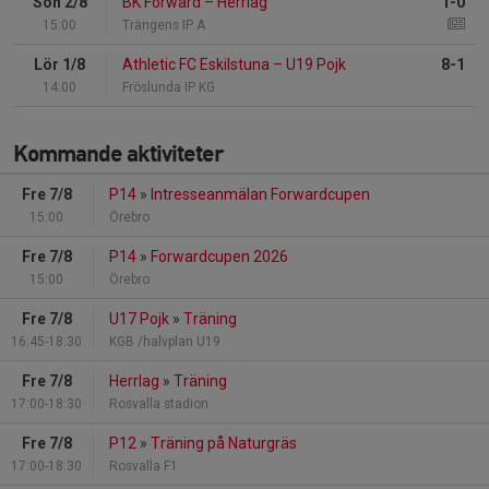
Sön 2/8
BK Forward
–
Herrlag
1-0
15:00
Trängens IP A
Lör 1/8
Athletic FC Eskilstuna
–
U19 Pojk
8-1
14:00
Fröslunda IP KG
Kommande aktiviteter
Fre 7/8
P14
»
Intresseanmälan Forwardcupen
15:00
Örebro
Fre 7/8
P14
»
Forwardcupen 2026
15:00
Örebro
Fre 7/8
U17 Pojk
»
Träning
16:45-18:30
KGB /halvplan U19
Fre 7/8
Herrlag
»
Träning
17:00-18:30
Rosvalla stadion
Fre 7/8
P12
»
Träning på Naturgräs
17:00-18:30
Rosvalla F1