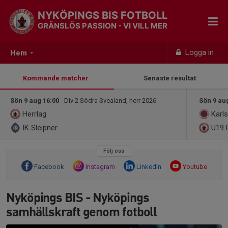
NYKÖPINGS BIS FOTBOLL
GRÄNSLÖS PASSION - VI VILL MER
Logga in
Hem
Kommande matcher
Senaste resultat
Sön 9 aug 16:00
- Div 2 Södra Svealand, herr 2026
Sön 9 au
Herrlag
Karls
IK Sleipner
U19 
Följ oss
Facebook
Instagram
LinkedIn
Youtube
Nyköpings BIS - Nyköpings
samhällskraft genom fotboll