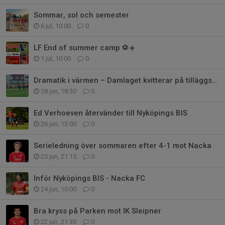
Sommar, sol och semester
6 jul, 10:00
0
LF End of summer camp ⚽☀️
1 jul, 10:00
0
Dramatik i värmen – Damlaget kvitterar på tilläggstid
28 jun, 18:30
0
Ed Verhoeven återvänder till Nyköpings BIS
26 jun, 13:00
0
Serieledning över sommaren efter 4-1 mot Nacka
25 jun, 21:15
0
Inför Nyköpings BIS - Nacka FC
24 jun, 10:00
0
Bra kryss på Parken mot IK Sleipner
22 jun, 21:30
0