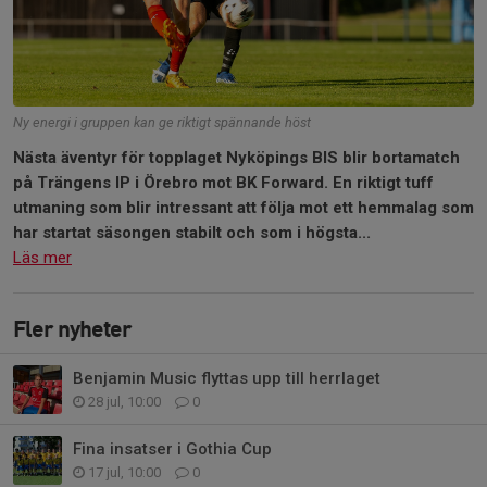
Ny energi i gruppen kan ge riktigt spännande höst
Nästa äventyr för topplaget Nyköpings BIS blir bortamatch
på Trängens IP i Örebro mot BK Forward.
En riktigt tuff
utmaning som blir intressant att följa mot ett hemmalag som
har startat säsongen stabilt och som i högsta...
Läs mer
Fler nyheter
Benjamin Music flyttas upp till herrlaget
28 jul, 10:00
0
Fina insatser i Gothia Cup
17 jul, 10:00
0