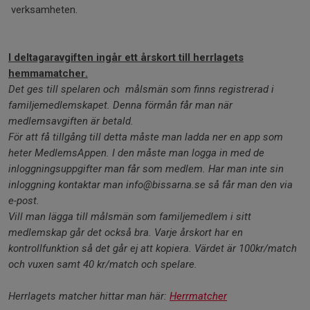
verksamheten.
I deltagaravgiften ingår ett årskort till herrlagets
hemmamatcher.
Det ges till spelaren och målsmän som finns registrerad i
familjemedlemskapet. Denna förmån får man när
medlemsavgiften är betald.
För att få tillgång till detta måste man ladda ner en app som
heter MedlemsAppen. I den måste man logga in med de
inloggningsuppgifter man får som medlem. Har man inte sin
inloggning kontaktar man info@bissarna.se så får man den via
e-post.
Vill man lägga till målsmän som familjemedlem i sitt
medlemskap går det också bra. Varje årskort har en
kontrollfunktion så det går ej att kopiera.
Värdet är 100kr/match
och vuxen samt 40 kr/match och spelare.
Herrlagets matcher hittar man här:
Herrmatcher