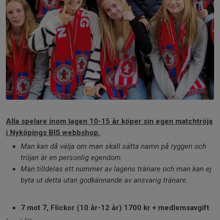
Alla spelare inom lagen 10-15 år köper sin egen matchtröja
i Nyköpings BIS webbshop.
Man kan då välja om man skall sätta namn på ryggen och
tröjan är en personlig egendom.
Man tilldelas ett nummer av lagens tränare och man kan ej
byta ut detta utan godkännande av ansvarig tränare.
7 mot 7, Flickor (10 år-12 år) 1700 kr + medlemsavgift