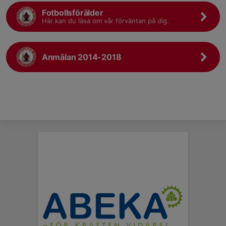
Fotbollsförälder
Här kan du läsa om vår förväntan på dig.
Anmälan 2014-2018