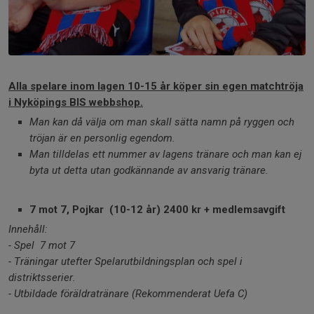
Alla spelare inom lagen 10-15 år köper sin egen matchtröja
i Nyköpings BIS webbshop.
Man kan då välja om man skall sätta namn på ryggen och
tröjan är en personlig egendom.
Man tilldelas ett nummer av lagens tränare och man kan ej
byta ut detta utan godkännande av ansvarig tränare.
7 mot 7, Pojkar (10-12 år) 2400 kr + medlemsavgift
Innehåll:
- Spel 7 mot 7
- Träningar utefter Spelarutbildningsplan och spel i
distriktsserier.
- Utbildade föräldratränare (Rekommenderat Uefa C)