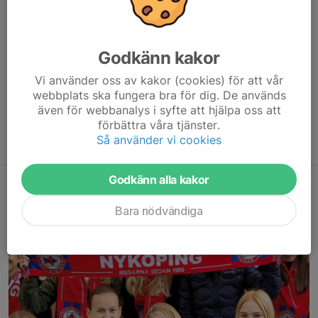
5 mot 5, Flickor och Pojkar (8-9 år) 1600 kr +
medlemsavgift
Godkänn kakor
Innehåll:
- Spel 5 mot 5
Vi använder oss av kakor (cookies) för att vår
- Lån av matchtröja vid match.
webbplats ska fungera bra för dig. De används
även för webbanalys i syfte att hjälpa oss att
- Träningar efter Spelarutbildningsplan och spel i zon och
förbättra våra tjänster.
distriktsserier.
Så använder vi cookies
- Grundutbildade föräldratränare (Rekommenderat SvFF D)
Godkänn alla kakor
Flickor 10 år och äldre
Bara nödvändiga