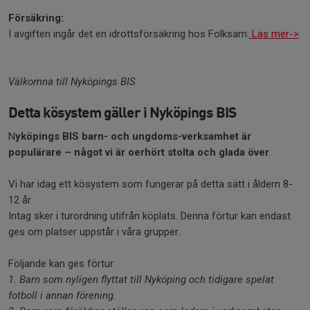
Försäkring:
I avgiften ingår det en idrottsförsäkring hos Folksam:
Läs mer->
Välkomna till Nyköpings BIS
Detta kösystem gäller i Nyköpings BIS
N
yköpings BIS barn- och ungdoms-verksamhet är
populärare – något vi är oerhört stolta och glada över
.
Vi har idag ett kösystem som fungerar på detta sätt i åldern 8-
12 år
Intag sker i turordning utifrån köplats. Denna förtur kan endast
ges om platser uppstår i våra grupper.
Följande kan ges förtur:
1. Barn som nyligen flyttat till Nyköping och tidigare spelat
fotboll i annan förening.