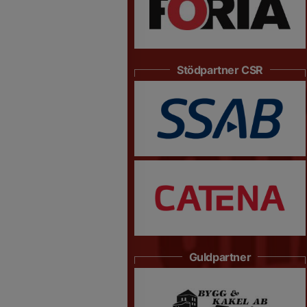
Stödpartner CSR
Guldpartner