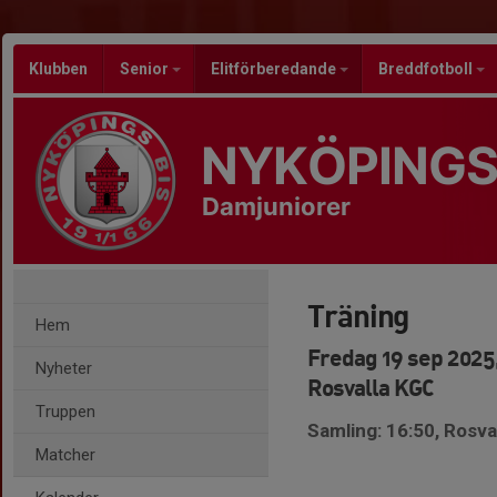
Klubben
Senior
Elitförberedande
Breddfotboll
NYKÖPINGS
Damjuniorer
Träning
Hem
Fredag 19 sep 2025,
Nyheter
Rosvalla KGC
Truppen
Samling: 16:50, Rosva
Matcher