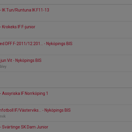
- IK Tun/Runtuna IK F11-13
 Krokeks IF F-junior
ted DFF F-2011/12 201... - Nyköpings BIS
un Vit - Nyköpings BIS
bley
- Assyriska IF Norrköping 1
otboll IF/Västerviks... - Nyköpings BIS
ervik
- Svärtinge SK Dam Junior