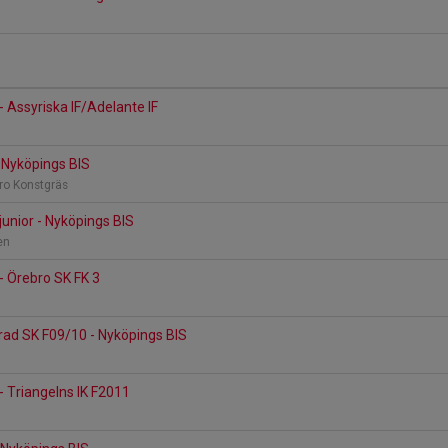
- Assyriska IF/Adelante IF
- Nyköpings BIS
bro Konstgräs
unior - Nyköpings BIS
nen
- Örebro SK FK 3
ad SK F09/10 - Nyköpings BIS
- Triangelns IK F2011