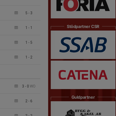
5
-
3
Stödpartner CSR
1
-
1
1
-
5
1
-
2
3
-
0
WO
Guldpartner
2
-
6
2
-
2