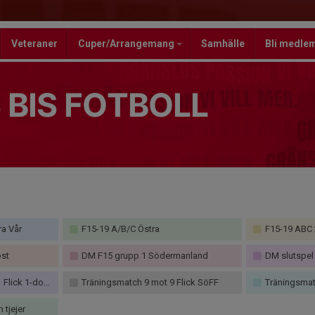
Veteraner
Cuper/Arrangemang
Samhälle
Bli medle
 BIS FOTBOLL
ra Vår
F15-19 A/B/C Östra
F15-19 ABC 
öst
DM F15 grupp 1 Södermanland
DM slutspel 
1-domare SöFF
Träningsmatch 9 mot 9 Flick SöFF
Träningsmat
tjejer