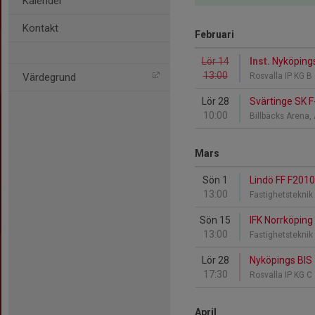
Kalender
Kontakt
Februari
Lör 14
Inst.
Nyköpings
13:00
Värdegrund
Rosvalla IP KG B
Lör 28
Svärtinge SK F
10:00
Billbäcks Arena,
Mars
Sön 1
Lindö FF F2010
13:00
Fastighetstekni
Sön 15
IFK Norrköping
13:00
Fastighetstekni
Lör 28
Nyköpings BIS 
17:30
Rosvalla IP KG C
April