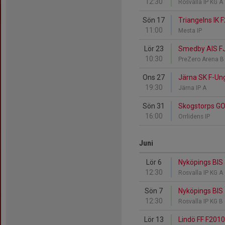
12:30
Rosvalla IP KG A
Sön 17
Triangelns IK 
11:00
Mesta IP
Lör 23
Smedby AIS FJ
10:30
PreZero Arena 
Ons 27
Järna SK F-Un
19:30
Järna IP A
Sön 31
Skogstorps GO
16:00
Orrlidens IP
Juni
Lör 6
Nyköpings BIS 
12:30
Rosvalla IP KG A
Sön 7
Nyköpings BIS 
12:30
Rosvalla IP KG B
Lör 13
Lindö FF F2010