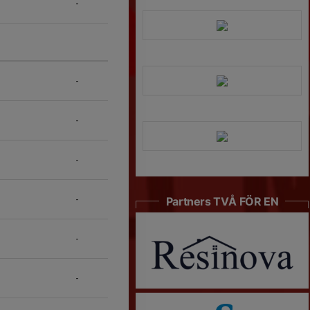
-
-
-
-
-
Partners TVÅ FÖR EN
-
-