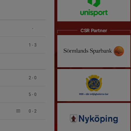
-
CSR Partner
1
-
3
2
-
0
5
-
0
0
-
2