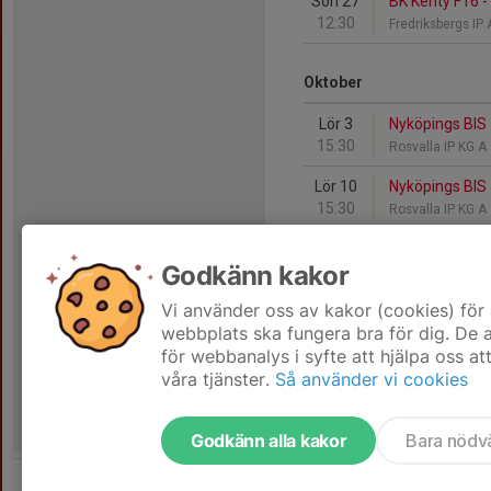
Sön 27
BK Kenty F16 -
12:30
Fredriksbergs IP
Oktober
Lör 3
Nyköpings BIS 
15:30
Rosvalla IP KG A
Lör 10
Nyköpings BIS 
15:30
Rosvalla IP KG A
Sön 11
Skogstorps GO
Godkänn kakor
10:30
Orrlidens IP
Vi använder oss av kakor (cookies) för 
Sön 11
IFK Wreta Klos
webbplats ska fungera bra för dig. De
17:00
Ljungsbro Konst
för webbanalys i syfte att hjälpa oss at
våra tjänster.
Så använder vi cookies
Godkänn alla kakor
Bara nödv