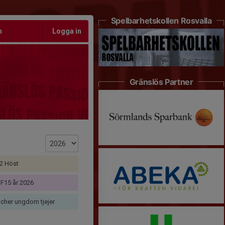
Spelbarhetskollen Rosvalla
m
Logga in
Gränslös Partner
2 Höst
F15 år 2026
cher ungdom tjejer