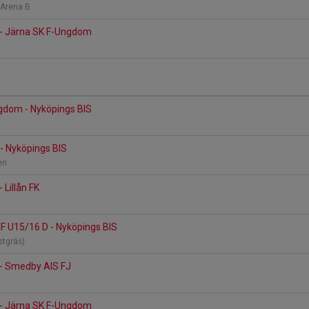
k Arena B
 - Järna SK F-Ungdom
gdom - Nyköpings BIS
- Nyköpings BIS
nen
 Lillån FK
F U15/16 D - Nyköpings BIS
stgräs)
 - Smedby AIS FJ
 - Järna SK F-Ungdom