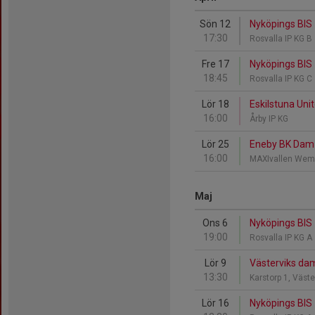
Sön 12
Nyköpings BIS 
17:30
Rosvalla IP KG B
Fre 17
Nyköpings BIS -
18:45
Rosvalla IP KG C
Lör 18
Eskilstuna Uni
16:00
Årby IP KG
Lör 25
Eneby BK Dam j
16:00
MAXIvallen Wem
Maj
Ons 6
Nyköpings BIS 
19:00
Rosvalla IP KG A
Lör 9
Västerviks damf
13:30
Karstorp 1, Väst
Lör 16
Nyköpings BIS 