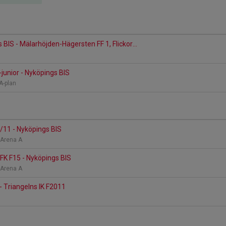
 BIS - Mälarhöjden-Hägersten FF 1, Flickor...
-junior - Nyköpings BIS
 A-plan
/11 - Nyköpings BIS
k Arena A
 FK F15 - Nyköpings BIS
k Arena A
- Triangelns IK F2011