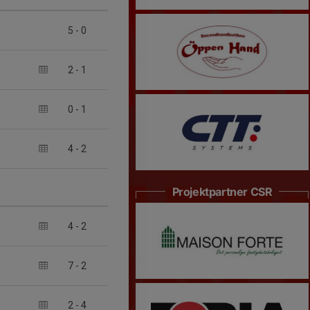
5
-
0
2
-
1
0
-
1
4
-
2
Projektpartner CSR
4
-
2
7
-
2
2
-
4