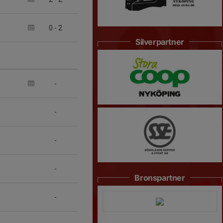
0
-
2
Silverpartner
-
-
-
-
Bronspartner
-