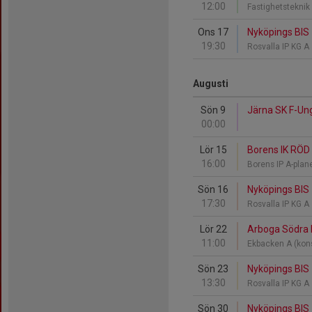
12:00
Fastighetstekni
Ons 17
Nyköpings BIS
19:30
Rosvalla IP KG A
Augusti
Sön 9
Järna SK F-Un
00:00
Lör 15
Borens IK RÖD 
16:00
Borens IP A-pla
Sön 16
Nyköpings BIS -
17:30
Rosvalla IP KG A
Lör 22
Arboga Södra I
11:00
Ekbacken A (kon
Sön 23
Nyköpings BIS
13:30
Rosvalla IP KG A
Sön 30
Nyköpings BIS