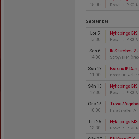
15:00
Rosvalla IP KG A
September
Lör 5
Nyköpings BIS 
13:30
Rosvalla IP KG A
Sön 6
IK Sturehov 2 
14:00
Sörbyvallen Öre
Sön 13
Borens IK Damj
11:00
Borens IP A-pla
Sön 13
Nyköpings BIS 
17:30
Rosvalla IP KG A
Ons 16
Trosa-Vagnhär
18:30
Häradsvallen A
Lör 26
Nyköpings BIS 
13:30
Rosvalla IP KG A