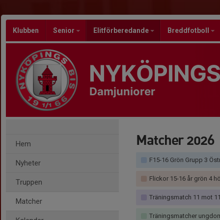
Klubben
Senior
Elitförberedande
Breddfotboll
NYKÖPINGS
Damjuniorer
Matcher 2026
Hem
F15-16 Grön Grupp 3 Öst
Nyheter
Flickor 15-16 år grön 4 h
Truppen
Träningsmatch 11 mot 11 Flick 
Matcher
Träningsmatcher ungdom 