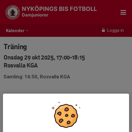
NYKÖPINGS BIS FOTBOLL
Damjuniorer
Logga in
Kalender
Träning
Onsdag 29 okt 2025, 17:00-18:15
Rosvalla KGA
Samling: 16:50, Rosvalla KGA