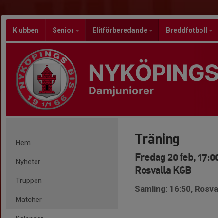
Klubben
Senior
Elitförberedande
Breddfotboll
NYKÖPINGS
Damjuniorer
Träning
Hem
Fredag 20 feb, 17:0
Nyheter
Rosvalla KGB
Truppen
Samling: 16:50, Rosva
Matcher