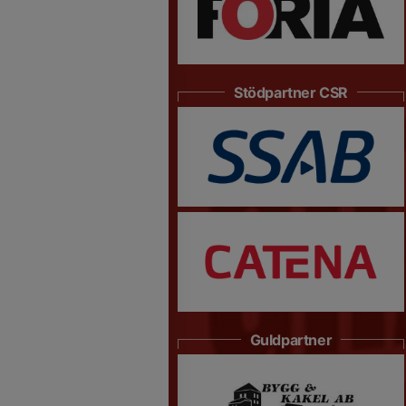
Stödpartner CSR
Guldpartner