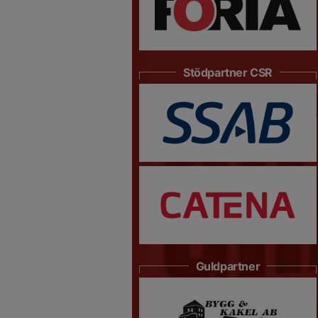
Stödpartner CSR
Guldpartner