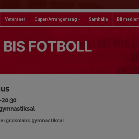
Veteraner
Cuper/Arrangemang
Samhälle
Bli medle
 BIS FOTBOLL
hus
0-20:30
gymnastiksal
bergsskolans gymnastiksal