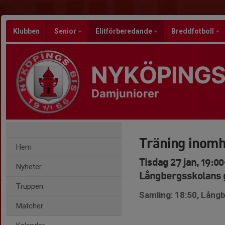
Klubben
Senior
Elitförberedande
Breddfotboll
NYKÖPINGS
Damjuniorer
Träning inom
Hem
Tisdag 27 jan, 19:0
Nyheter
Långbergsskolans 
Truppen
Samling: 18:50, Lång
Matcher