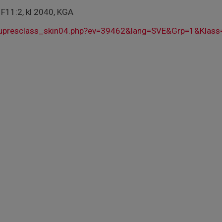
 F11:2, kl 2040, KGA
upresclass_skin04.php?ev=39462&lang=SVE&Grp=1&Klass