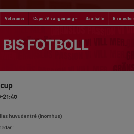
Veteraner
Cuper/Arrangemang
Samhälle
Bli medle
 BIS FOTBOLL
rcup
0-21:40
allas huvudentré (inomhus)
 nedan: