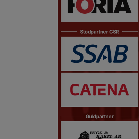
Stödpartner CSR
Guldpartner