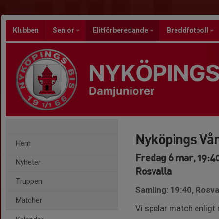
Klubben
Senior
Elitförberedande
Breddfotboll
NYKÖPINGS
Damjuniorer
Nyköpings Vå
Hem
Fredag 6 mar, 19:4
Nyheter
Rosvalla
Truppen
Samling: 19:40, Rosv
Matcher
Vi spelar match enligt