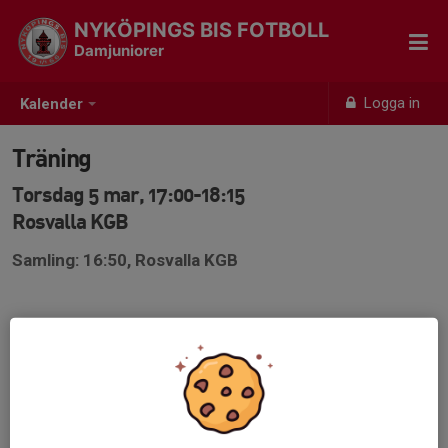
NYKÖPINGS BIS FOTBOLL
Damjuniorer
Logga in
Kalender
Träning
Torsdag 5 mar, 17:00-18:15
Rosvalla KGB
Samling: 16:50, Rosvalla KGB