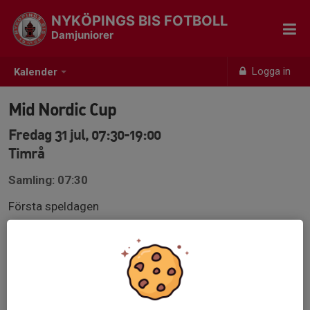
NYKÖPINGS BIS FOTBOLL
Damjuniorer
Logga in
Kalender
Mid Nordic Cup
Fredag 31 jul, 07:30-19:00
Timrå
Samling: 07:30
Första speldagen
Vi möter Valbo kl 09:40 och IFK Timrå kl 13.
midnordiccup.cupmanager.net/2026/result/division/81
942924