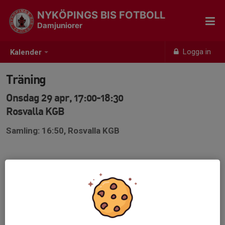
NYKÖPINGS BIS FOTBOLL
Damjuniorer
Logga in
Kalender
Träning
Onsdag 29 apr, 17:00-18:30
Rosvalla KGB
Samling: 16:50, Rosvalla KGB