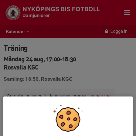
NYKÖPINGS BIS FOTBOLL
Damjuniorer
Logga in
Kalender
Träning
Måndag 24 aug, 17:00-18:30
Rosvalla KGC
Samling: 16:50, Rosvalla KGC
Anmälan är öppen för lagets medlemmar.
Logga in här