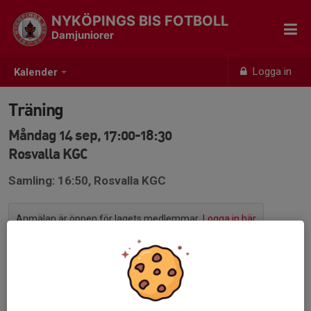
NYKÖPINGS BIS FOTBOLL
Damjuniorer
Logga in
Kalender
Träning
Måndag 14 sep, 17:00-18:30
Rosvalla KGC
Samling: 16:50, Rosvalla KGC
Anmälan är öppen för lagets medlemmar.
Logga in här