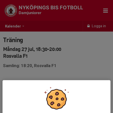
NYKÖPINGS BIS FOTBOLL
Damjuniorer
Logga in
Kalender
Träning
Måndag 27 jul, 18:30-20:00
Rosvalla F1
Samling: 18:20, Rosvalla F1