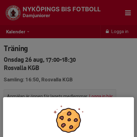
NYKÖPINGS BIS FOTBOLL
Damjuniorer
Logga in
Kalender
Träning
Onsdag 26 aug, 17:00-18:30
Rosvalla KGB
Samling: 16:50, Rosvalla KGB
Anmälan är öppen för lagets medlemmar.
Logga in här